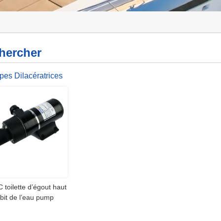
hercher
es Dilacératrices
RFLO Haut Débit
 toilette d’égout haut
bit de l’eau pump