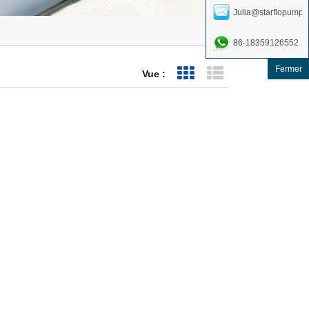
Julia@starflopump.
86-18359126552
Fermer
Vue :
Affichage de la grille
Affichage de la list