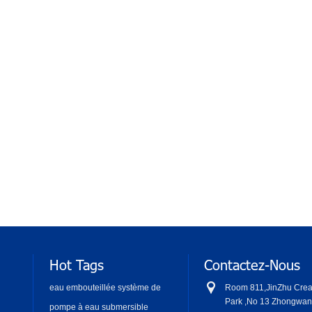
Hot Tags
Contactez-Nous
eau embouteillée système de
Room 811,JinZhu Creac
distribution
Park ,No 13 Zhongwan
pompe à eau submersible