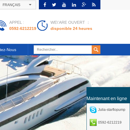
FRANÇAIS
APPEL :
WE\'ARE OUVERT ：
0592-6212219
disponible 24 heures
tez-Nous
Maintenant en ligne
Julia-starflopump
0592-6212219