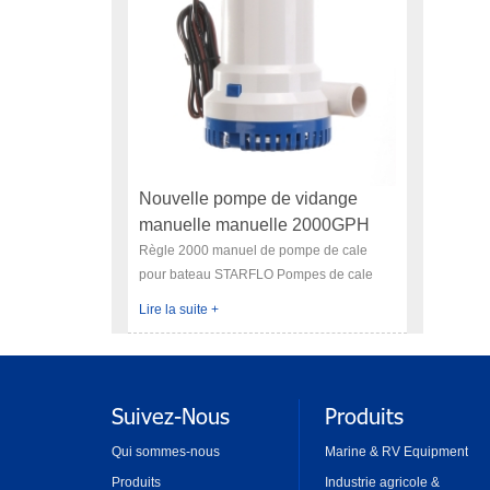
Nouvelle pompe de vidange
manuelle manuelle 2000GPH
Règle 2000 manuel de pompe de cale
pour bateau STARFLO Pompes de cale
marines sont largement utilisés dans les
Lire la suite +
navires ou les bateaux pour l'eau de mer,
la résistance à la corrosion,
chaleureusement la bienvenue par les
pisciculteurs! La pompe et l'interrupteur
Suivez-Nous
Produits
sont autonomes, il est léger (2-3KG),
efficace, moteurs refroidis par eau pour la
Qui sommes-nous
Marine & RV Equipment
longue vie, avec la conception d'airlock et
Produits
Industrie agricole &