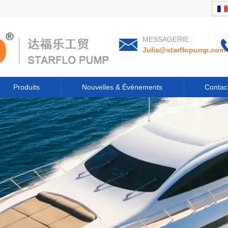
MESSAGERIE :
Julia@starflopump.com
Produits
Nouvelles & Événements
Contac