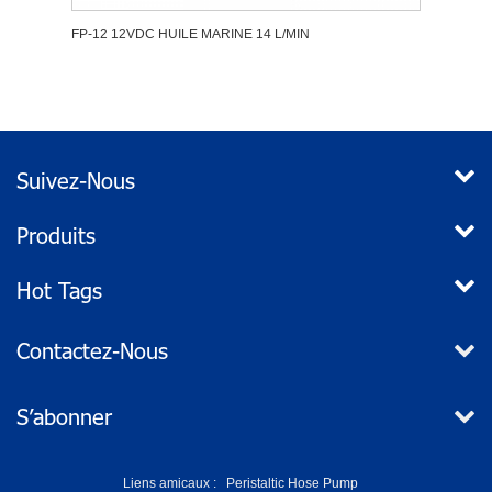
RFLO
FP-12 12VDC HUILE MARINE 14 L/MIN
STARF
Turbo
Suivez-Nous
Produits
Hot Tags
Contactez-Nous
S’abonner
Liens amicaux :
Peristaltic Hose Pump