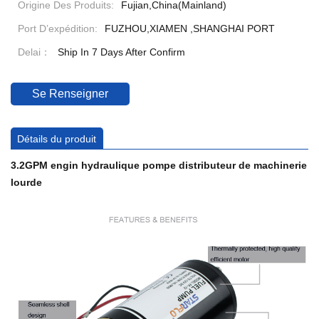
Origine Des Produits:
Fujian,China(Mainland)
Port D’expédition:
FUZHOU,XIAMEN ,SHANGHAI PORT
Delai：
Ship In 7 Days After Confirm
Se Renseigner
Détails du produit
3.2GPM
engin hydraulique pompe distributeur de machinerie
lourde